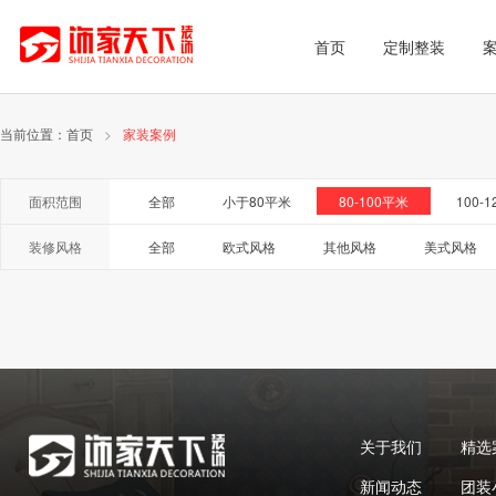
首页
定制整装
当前位置：
首页
>
家装案例
面积范围
全部
小于80平米
80-100平米
100-
装修风格
全部
欧式风格
其他风格
美式风格
关于我们
精选
新闻动态
团装