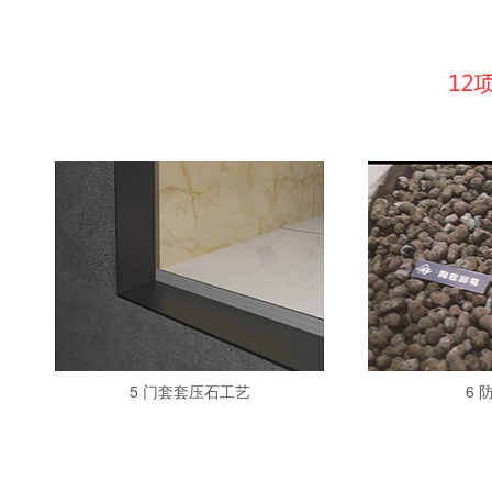
9 镜前灯“鹰嘴”工艺
10 阴