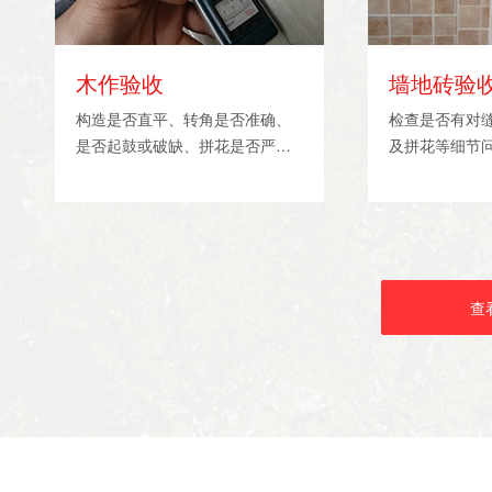
木作验收
墙地砖验
构造是否直平、转角是否准确、
检查是否有对
是否起鼓或破缺、拼花是否严密
及拼花等细节
等缝隙问题验收。
查