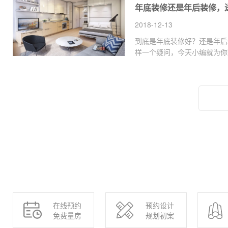
年底装修还是年后装修，
殊，所以装修时该预防的问题
2018-12-13
到底是年底装修好？还是年后
样一个疑问，今天小编就为你
修的七大好处，供大家参考哦
在线预约
预约设计
免费量房
规划初案