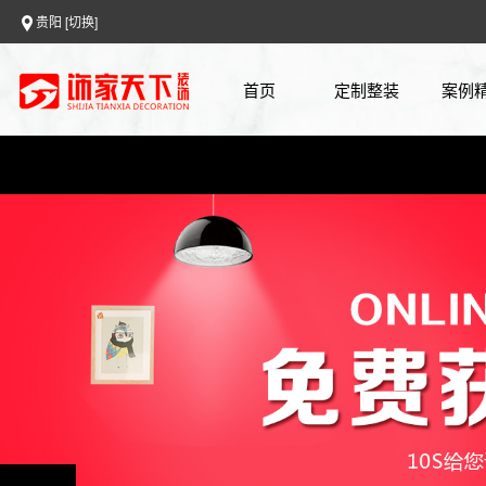
贵阳
[切换]
首页
定制整装
案例
0元设计
案例
全房整装
720
免费报价
上门量房