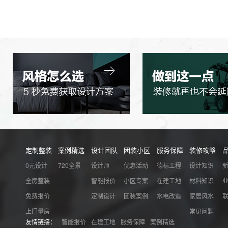
定制整装
案例精选
设计团队
团装小区
服务保障
装修攻略
0元设计
720全景
设计师
优惠活动
德标工程
设计知识
全房整装
智能报价
小区专案
在建工地
材料知识
免费报价
定制设计
团装案例
水电改造
家居风水
上门量房
常见问题
友情链接：
智能报价
在建工地
服务保障
案例精选