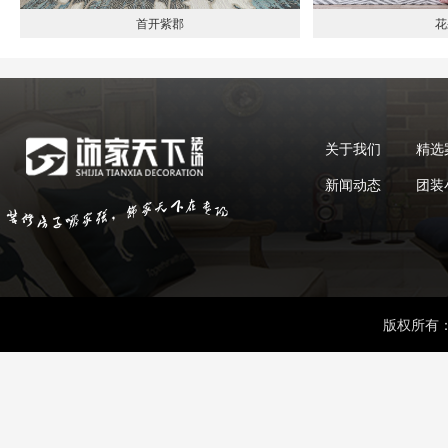
首开紫郡
花
关于我们
精选
新闻动态
团装
版权所有