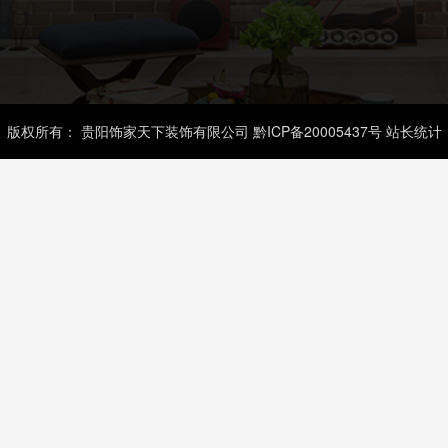
版权所有：
贵阳饰家天下装饰有限公司
黔ICP备20005437号
站长统计