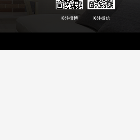
关注微博
关注微信