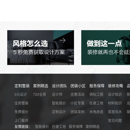
定制整装
案例精选
设计团队
团装小区
服务保障
装修攻略
0元设计
720全景
设计师
优惠活动
德标工程
设计知识
全房整装
智能报价
小区专案
在建工地
材料知识
免费报价
定制设计
团装案例
水电改造
家居风水
上门量房
常见问题
友情链接：
智能报价
在建工地
服务保障
案例精选