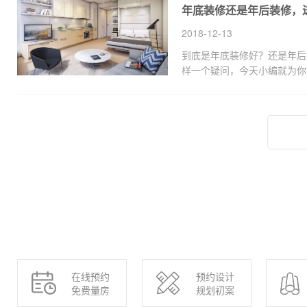
年底装修还是年后装修，
殊，所以装修时该预防的问题
2018-12-13
到底是年底装修好？还是年后
样一个疑问，今天小编就为你
修的七大好处，供大家参考哦
在线预约
预约设计
免费量房
规划初案