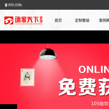
贵阳
[切换]
首页
定制整装
案例
0元设计
案例
全房整装
720
免费报价
上门量房